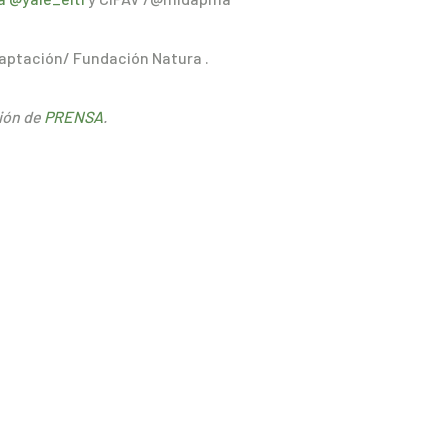
daptación/ Fundación Natura .
ción de
PRENSA
.