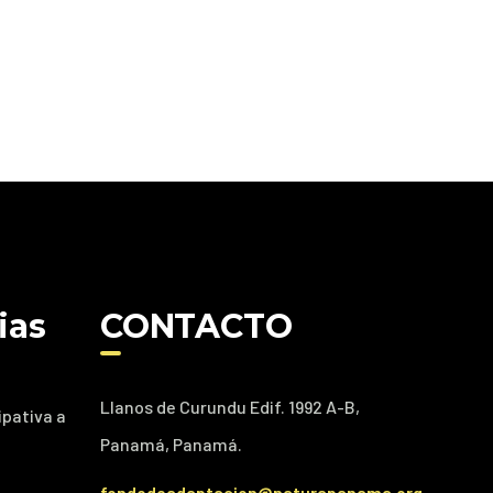
ias
CONTACTO
Llanos de Curundu Edif. 1992 A-B,
ipativa a
Panamá, Panamá.
fondodeadaptacion@naturapanama.org