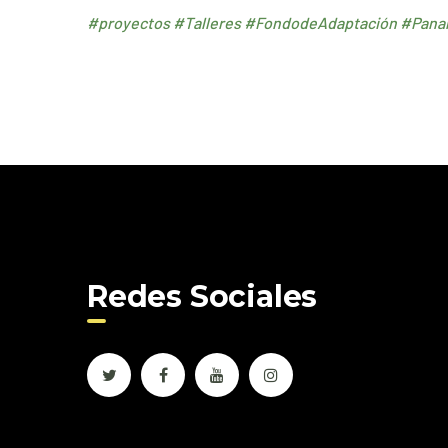
#proyectos
#Talleres
#FondodeAdaptación
#Pana
Redes Sociales