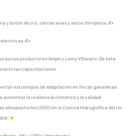
a y botón de oro, cercas vivas y setos forrajeros.✍️
 eléctricas.✍️
los socios productores Angel y Lenis Villanero .De esta
rante las capacitaciones.
ementar estrategias de adaptación en fincas ganaderas
de aumentar la resiliencia climática y la calidad
silvopastoriles (SSP) en la Cuenca Hidrográfica del río
ble.
a
@yale_elti
y CIPAV /@midapma