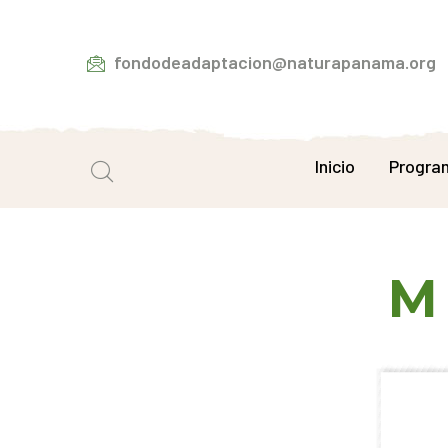
fondodeadaptacion@naturapanama.org
Inicio
Progra
M