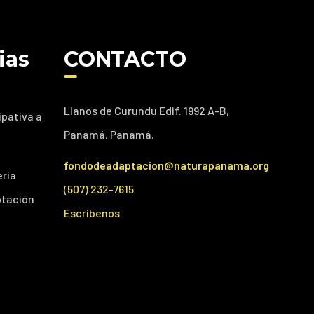
ias
CONTACTO
Llanos de Curundu Edif. 1992 A-B,
ipativa a
Panamá, Panamá.
fondodeadaptacion@naturapanama.org
ería
(507) 232-7615
ptación
Escríbenos